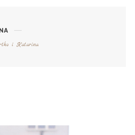
INA
rtko i Katarina