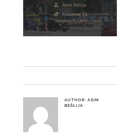
Asim Bešlija
Kolumne Za
Sarajevo-X.com
AUTHOR:
ASIM
BEŠLIJA