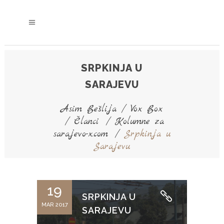
SRPKINJA U
SARAJEVU
Asim Bešlija
/
Vox Box
/
Članci
/
Kolumne za
sarajevo-x.com
/
Srpkinja u
Sarajevu
19
SRPKINJA U
MAR 2017
SARAJEVU