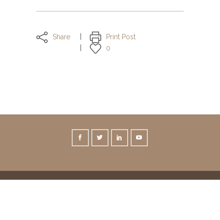
Share
Print Post
0
© Copyright Asim Bešlija 2017
Design by