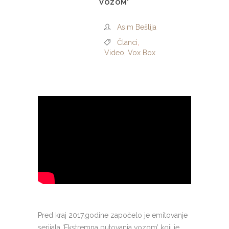
VOZOM’
Asim Bešlija
Članci
,
Video
,
Vox Box
Pred kraj 2017.godine započelo je emitovanje
serijala ‘Ekstremna putovanja vozom’ koji je