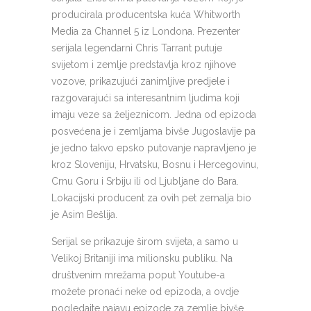
producirala producentska kuća Whitworth
Media za Channel 5 iz Londona. Prezenter
serijala legendarni Chris Tarrant putuje
svijetom i zemlje predstavlja kroz njihove
vozove, prikazujući zanimljive predjele i
razgovarajući sa interesantnim ljudima koji
imaju veze sa željeznicom. Jedna od epizoda
posvećena je i zemljama bivše Jugoslavije pa
je jedno takvo epsko putovanje napravljeno je
kroz Sloveniju, Hrvatsku, Bosnu i Hercegovinu,
Crnu Goru i Srbiju ili od Ljubljane do Bara.
Lokacijski producent za ovih pet zemalja bio
je Asim Bešlija.
Serijal se prikazuje širom svijeta, a samo u
Velikoj Britaniji ima milionsku publiku. Na
društvenim mrežama poput Youtube-a
možete pronaći neke od epizoda, a ovdje
pogledajte najavu epizode za zemlje bivše